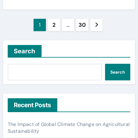
Posts
1
2
…
30
pagination
Search
Search
Recent Posts
The Impact of Global Climate Change on Agricultural
Sustainability