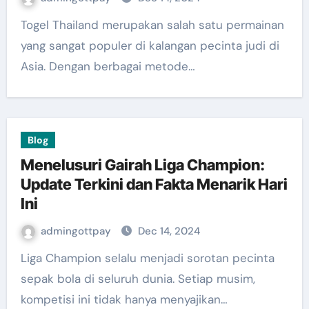
Togel Thailand merupakan salah satu permainan
yang sangat populer di kalangan pecinta judi di
Asia. Dengan berbagai metode…
Blog
Menelusuri Gairah Liga Champion:
Update Terkini dan Fakta Menarik Hari
Ini
admingottpay
Dec 14, 2024
Liga Champion selalu menjadi sorotan pecinta
sepak bola di seluruh dunia. Setiap musim,
kompetisi ini tidak hanya menyajikan…