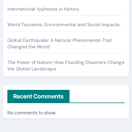
international typhoons in history
World Tsunamis: Environmental and Social Impacts
Global Earthquake: A Natural Phenomenon That
Changed the World
The Power of Nature: How Flooding Disasters Change
the Global Landscape
Recent Comments
No comments to show.