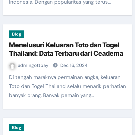
Indonesia. Dengan popularitas yang terus…
Blog
Menelusuri Keluaran Toto dan Togel
Thailand: Data Terbaru dari Ceadema
admingottpay
Dec 16, 2024
Di tengah maraknya permainan angka, keluaran
Toto dan Togel Thailand selalu menarik perhatian
banyak orang. Banyak pemain yang…
Blog