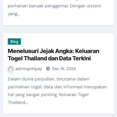
perhatian banyak penggemar. Dengan sistem
yang…
Blog
Menelusuri Jejak Angka: Keluaran
Togel Thailand dan Data Terkini
admingottpay
Dec 16, 2024
Dalam dunia perjudian, terutama dalam
permainan togel, data dan informasi merupakan
hal yang sangat penting. Keluaran Togel
Thailand…