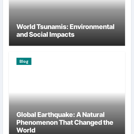
World Tsunamis: Environmental
and Social Impacts
Blog
Global Earthquake: A Natural
Phenomenon That Changed the
World