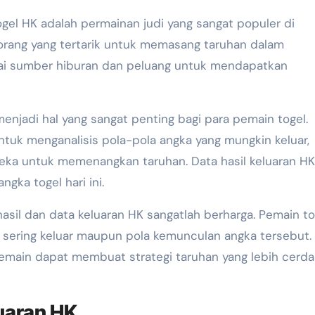
ogel HK adalah permainan judi yang sangat populer di
k orang yang tertarik untuk memasang taruhan dalam
gai sumber hiburan dan peluang untuk mendapatkan
enjadi hal yang sangat penting bagi para pemain togel.
tuk menganalisis pola-pola angka yang mungkin keluar,
ka untuk memenangkan taruhan. Data hasil keluaran HK
gka togel hari ini.
asil dan data keluaran HK sangatlah berharga. Pemain to
sering keluar maupun pola kemunculan angka tersebut.
main dapat membuat strategi taruhan yang lebih cerda
uaran HK