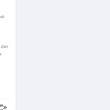
pat
 dan
a
an
ey