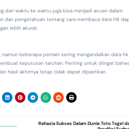
ong dari waktu ke waktu juga bisa menjadi acuan dalam
man dan pengetahuan tentang cara membaca data HK da
an lebih akurat.
an, namun beberapa pemain sering mengandalkan data hk
embuat keputusan taruhan. Penting untuk diingat bahw
n hasil akhirnya tetap tidak dapat dipastikan.
Rahasia Sukses Dalam Dunia Toto Togel d
Prediksi Sydn