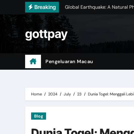
Skip
Breaking
Global Earthquake: A Natural 
to
The Power of Nature: How Floo
content
gottpay
World Vaccines: Latest Develo
WHO’s Role in Handling the Gl
International Science and Rese
Pengeluaran Macau
The World AI Revolution: Chang
The Rise of International Start
The Impact of Global Climate Ch
Home
2024
July
23
Dunia Togel: Menggali Leb
Blog
Dunia Togel: Mengg