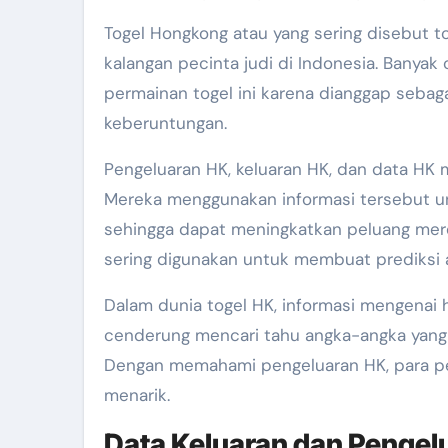
Togel Hongkong atau yang sering disebut t
kalangan pecinta judi di Indonesia. Banya
permainan togel ini karena dianggap seba
keberuntungan.
Pengeluaran HK, keluaran HK, dan data HK m
Mereka menggunakan informasi tersebut un
sehingga dapat meningkatkan peluang mere
sering digunakan untuk membuat prediksi an
Dalam dunia togel HK, informasi mengenai h
cenderung mencari tahu angka-angka yang 
Dengan memahami pengeluaran HK, para pe
menarik.
Data Keluaran dan Pengel