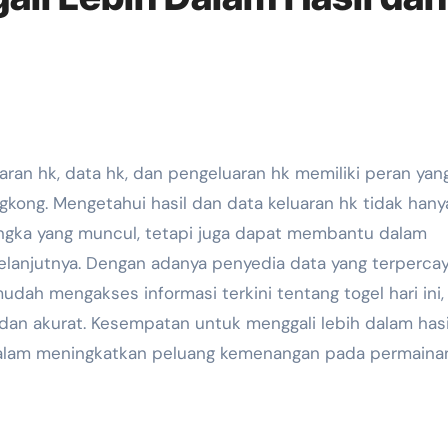
gkong. Mengetahui hasil dan data keluaran hk tidak hany
gka yang muncul, tetapi juga dapat membantu dalam
lanjutnya. Dengan adanya penyedia data yang terpercay
dah mengakses informasi terkini tentang togel hari ini,
an akurat. Kesempatan untuk menggali lebih dalam hasi
 dalam meningkatkan peluang kemenangan pada permaina