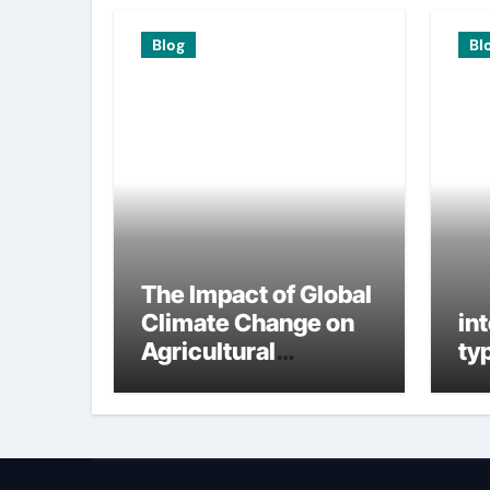
Blog
Bl
The Impact of Global
Climate Change on
in
Agricultural
ty
Sustainability