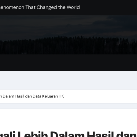
Phenomenon That Changed the World
ding Disasters Change the Global Landscape
pments in Handling the Pandemic
obal Pandemic
arch: Challenges and Opportunities
ing the Way We Live
ups in a Global Marketplace
ange on Agricultural Sustainability
ih Dalam Hasil dan Data Keluaran HK
ali Lebih Dalam Hasil dan