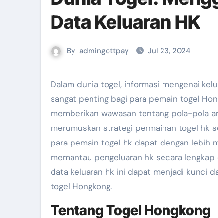
Data Keluaran HK
By
admingottpay
Jul 23, 2024
Dalam dunia togel, informasi mengenai keluaran hk, data hk, dan pengeluaran hk memiliki peran yang
sangat penting bagi para pemain togel Hon
memberikan wawasan tentang pola-pola an
merumuskan strategi permainan togel hk se
para pemain togel hk dapat dengan lebih mu
memantau pengeluaran hk secara lengkap d
data keluaran hk ini dapat menjadi kunci
togel Hongkong.
Tentang Togel Hongkong